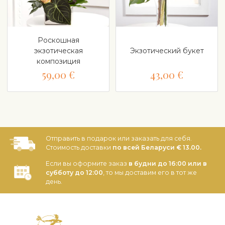
Роскошная
экзотическая
Экзотический букет
композиция
59,00 €
43,00 €
Отправить в подарок или заказать для себя.
Стоимость доставки
по всей Беларуси € 13.00.
Если вы оформите заказ
в будни до 16:00 или в
субботу до 12:00
, то мы доставим его в тот же
день.