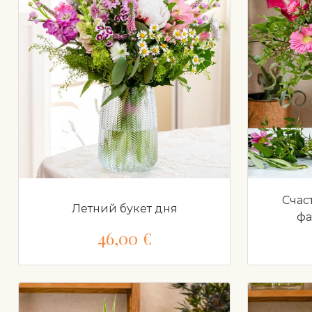
Счас
Летний букет дня
фа
46,00 €