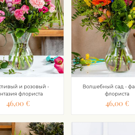
тливый и розовый -
Волшебный сад - фа
нтазия флориста
флориста
46,00 €
46,00 €