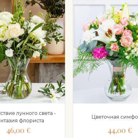
ствие лунного света -
Цветочная симф
нтазия флориста
46,00 €
44,00 €