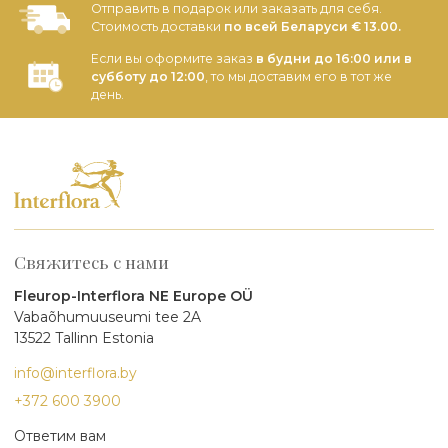
Отправить в подарок или заказать для себя.
Стоимость доставки
по всей Беларуси € 13.00.
Если вы оформите заказ
в будни до 16:00 или в
субботу до 12:00
, то мы доставим его в тот же
день.
Свяжитесь с нами
Fleurop-Interflora NE Europe OÜ
Vabaõhumuuseumi tee 2A
13522 Tallinn Estonia
info@interflora.by
+372 600 3900
Ответим вам