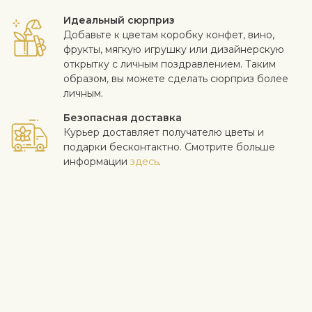
Идеальный сюрприз
Добавьте к цветам коробку конфет, вино,
фрукты, мягкую игрушку или дизайнерскую
открытку с личным поздравлением. Таким
образом, вы можете сделать сюрприз более
личным.
Безопасная доставка
Курьер доставляет получателю цветы и
подарки бесконтактно. Смотрите больше
информации
здесь
.
Когда работа выполнена на высоком уровне и клиент
доволен - для нас самое важное. Если вы хотите исключить
конкретный цветок или растение из букета, напишите это в
строке с инструкциями в корзине. Мы принимаем жалобы на
качество цветов в течение трех дней после доставки.
Посмотреть похожие продукты
Юбилей
Свадьба
Рождение ребенка
Смешанные букеты
Поздравления