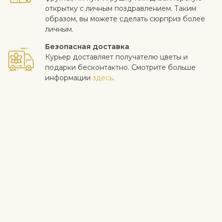
открытку с личным поздравлением. Таким
образом, вы можете сделать сюрприз более
личным.
Безопасная доставка
Курьер доставляет получателю цветы и
подарки бесконтактно. Смотрите больше
информации
здесь
.
Когда работа выполнена на высоком уровне и клиент
доволен - для нас самое важное. Если вы хотите исключить
конкретный цветок или растение из букета, напишите это в
строке с инструкциями в корзине. Мы принимаем жалобы на
качество цветов в течение трех дней после доставки.
Посмотреть похожие продукты
Розы
День рождения
Рождение ребенка
Цена 15-30 €
Смешанные букеты
Поздравления
Выражение благодарности
Летние букеты
Информация о доставке