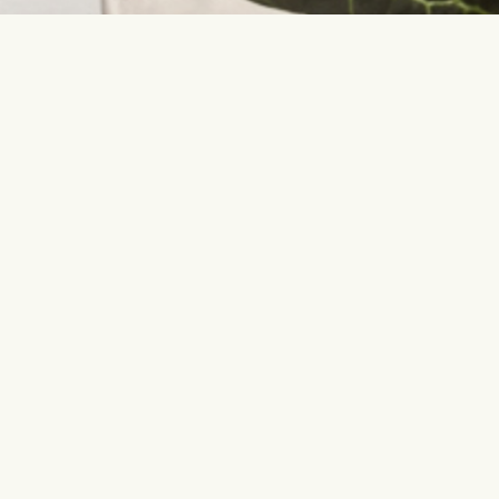
Свяжитесь с нами
Самые по
Fleurop-Interflora NE Europe OÜ
День рож
Vabaõhumuuseumi tee 2A
Юбилей
13522 Tallinn Estonia
Рождение 
info@interflora.by
Свадьба
+372 600 3900
Соболезно