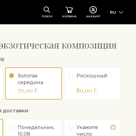
RU
ПОИСК
КОРЗИНА
АККАУНТ
экзотическая композиция
ер
Золотая
Роскошный
середина
70,00 €
80,00 €
я доставки
Понедельник,
Укажите
10.08
число