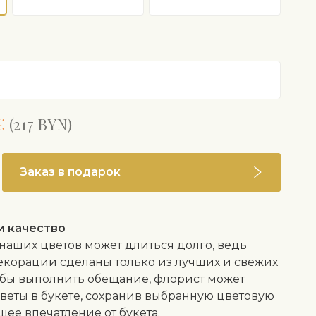
€
(217 BYN)
Заказ в подарок
и качество
 наших цветов может длиться долго, ведь
екорации сделаны только из лучших и свежих
обы выполнить обещание, флорист может
веты в букете, сохранив выбранную цветовую
щее впечатление от букета.