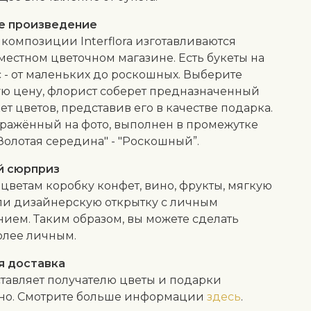
е произведение
композиции Interflora изготавливаются
местном цветочном магазине. Есть букеты на
 - от маленьких до роскошных. Выберите
ю цену, флорист соберет предназначенный
кет цветов, представив его в качестве подарка.
бражённый на фото, выполнен в промежутке
Золотая середина" - "Роскошный”.
й сюрприз
 цветам коробку конфет, вино, фрукты, мягкую
ли дизайнерскую открытку с личным
ием. Таким образом, вы можете сделать
олее личным.
я доставка
тавляет получателю цветы и подарки
тно. Смотрите больше информации
здесь
.