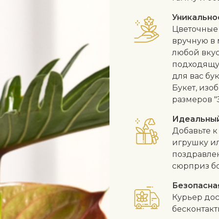
Уникально
Цветочные 
вручную в 
любой вкус
подходящу
для вас бу
Букет, изо
размеров "
Идеальны
Добавьте к
игрушку и
поздравлен
сюрприз б
Безопасна
Курьер дос
бесконтак