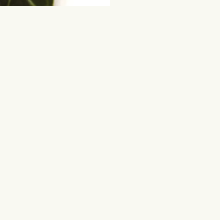
пулярные
Цветы и другие пода
дения
Срезанные цветы
Смешанные букеты
ребенка
Растения
Гурмэ
вание
Международная доставк