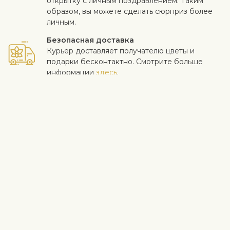
открытку с личным поздравлением. Таким
образом, вы можете сделать сюрприз более
личным.
Безопасная доставка
Курьер доставляет получателю цветы и
подарки бесконтактно. Смотрите больше
информации
здесь
.
Когда работа выполнена на высоком уровне и клиент
доволен - для нас самое важное. Если вы хотите исключить
конкретный цветок или растение из букета, напишите это в
строке с инструкциями в корзине. Мы принимаем жалобы на
качество цветов в течение трех дней после доставки.
Посмотреть похожие продукты
Цена 15-30 €
Цветочные композиции
Информация о доставке