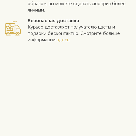
образом, вы можете сделать сюрприз более
личным.
Безопасная доставка
Курьер доставляет получателю цветы и
подарки бесконтактно. Смотрите больше
информации
здесь
.
Когда работа выполнена на высоком уровне и клиент
доволен - для нас самое важное. Если вы хотите исключить
конкретный цветок или растение из букета, напишите это в
строке с инструкциями в корзине. Мы принимаем жалобы на
качество цветов в течение трех дней после доставки.
Посмотреть похожие продукты
Розы
Цветочные композиции
Информация о доставке