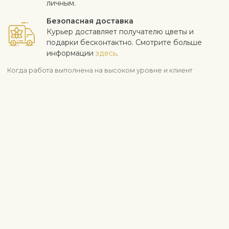
личным.
Безопасная доставка
Курьер доставляет получателю цветы и
подарки бесконтактно. Смотрите больше
информации
здесь
.
Когда работа выполнена на высоком уровне и клиент
доволен - для нас самое важное. Если вы хотите исключить
конкретный цветок или растение из букета, напишите это в
строке с инструкциями в корзине. Мы принимаем жалобы на
качество цветов в течение трех дней после доставки.
Посмотреть похожие продукты
День рождения
Цена 41-60 €
Смешанные букеты
Выражение благодарности
Самым любимым...
Летние букеты
Информация о доставке