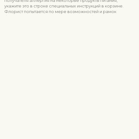
получателя аллергия на некоторые продукты питания,
укажите это в строке специальных инструкций в корзине.
Флорист попытается по мере возможностей и рамок
бюджета это учесть. Мы принимаем жалобы на качество
продукции в течение трех дней после доставки.
Посмотреть похожие продукты
Гурмэ
Корзины для гурманов
Выражение благодарности
Информация о доставке
Свяжитесь с нами
Fleurop-Interflora NE Europe OÜ