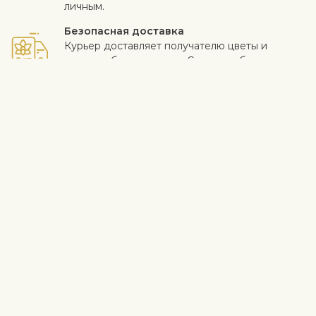
личным.
Безопасная доставка
Курьер доставляет получателю цветы и
подарки бесконтактно. Смотрите больше
информации
здесь
.
Когда работа выполнена на высоком уровне и клиент
доволен - для нас самое важное. Если вы хотите исключить
конкретный цветок или растение из букета, напишите это в
строке с инструкциями в корзине. Мы принимаем жалобы на
качество цветов в течение трех дней после доставки.
Информация о доставке