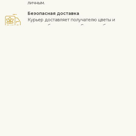
личным.
Безопасная доставка
Курьер доставляет получателю цветы и
подарки бесконтактно. Смотрите больше
информации
здесь
.
Когда работа выполнена на высоком уровне и клиент
доволен - для нас самое важное. Если вы хотите исключить
конкретный цветок или растение из букета, напишите это в
строке с инструкциями в корзине. Мы принимаем жалобы на
качество цветов в течение трех дней после доставки.
Информация о доставке