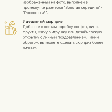
изображённый на фото, выполнен в
промежутке размеров "Золотая середина" -
"Роскошный”.
Идеальный сюрприз
Добавьте к цветам коробку конфет, вино,
фрукты, мягкую игрушку или дизайнерскую
открытку с личным поздравлением. Таким
образом, вы можете сделать сюрприз более
личным.
Безопасная доставка
Курьер доставляет получателю цветы и
подарки бесконтактно. Смотрите больше
информации
здесь
.
Когда работа выполнена на высоком уровне и клиент
доволен - для нас самое важное. Если вы хотите исключить
конкретный цветок или растение из букета, напишите это в
строке с инструкциями в корзине. Мы принимаем жалобы на
качество цветов в течение трех дней после доставки.