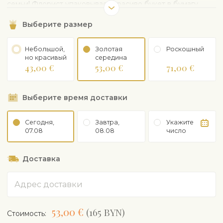
семьи! Флорист упаковывает красиво букет в бумагу.
Ваза на рисунке является иллюстративной и при
Выберите размер
желании может быть заказана отдельно.
Небольшой,
Золотая
Роскошный
но красивый
середина
43,00 €
53,00 €
71,00 €
Выберите время доставки
Сегодня,
Завтра,
Укажите
07.08
08.08
число
Доставка
Адрес
53,00 €
(165 BYN)
Cтоимость: