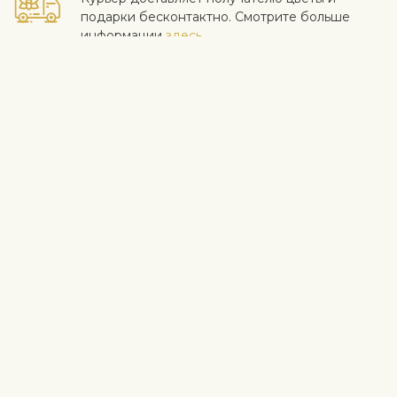
подарки бесконтактно. Смотрите больше
информации
здесь
.
Когда работа выполнена на высоком уровне и клиент
доволен - для нас самое важное. Если вы хотите исключить
конкретный цветок или растение из букета, напишите это в
строке с инструкциями в корзине. Мы принимаем жалобы на
качество цветов в течение трех дней после доставки.
Информация о доставке
Свяжитесь с нами
Fleurop-Interflora NE Europe OÜ
Vabaõhumuuseumi tee 2A